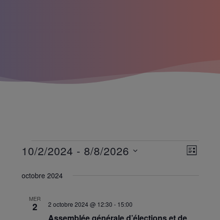
Évènements
Navigatio
10/2/2024
 - 
8/8/2026
Navigati
LISTE
par
de
Sélectionnez
une
consultati
octobre 2024
vues
date.
Évèneme
MER
2 octobre 2024 @ 12:30
-
15:00
2
Assemblée générale d’élections et de