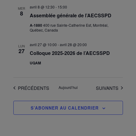
avril 8 @ 12:30
-
15:00
MER
8
Assemblée générale de l’AECSSPD
A-1880
400 rue Sainte-Catherine Est, Montréal,
Québec, Canada
avril 27 @ 10:00
-
avril 28 @ 20:00
LUN
27
Colloque 2025-2026 de l’AECSSPD
UQAM
ÉVÈNEMENTS
ÉVÈNEMENTS
PRÉCÉDENTS
Aujourd’hui
SUIVANTS
S’ABONNER AU CALENDRIER