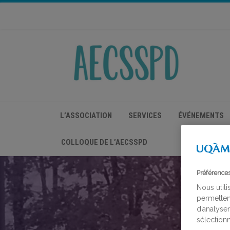
L’ASSOCIATION
SERVICES
ÉVÉNEMENTS
COLLOQUE DE L’AECSSPD
Préférence
Nous utili
permetten
d’analyser
sélectionn