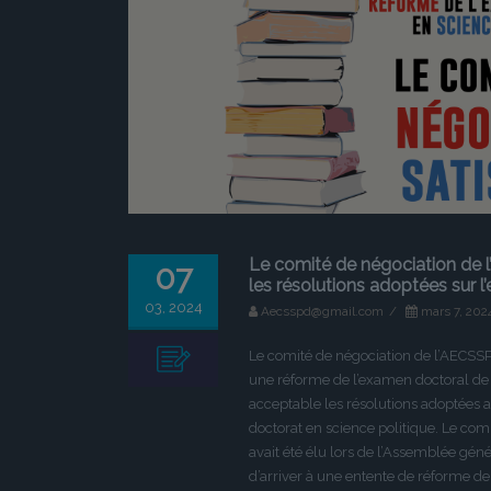
Le comité de négociation de 
07
les résolutions adoptées sur 
03, 2024
Aecsspd@gmail.com
/
mars 7, 202
Le comité de négociation de l’AECSSP
une réforme de l’examen doctoral de 
acceptable les résolutions adoptées
doctorat en science politique. Le co
avait été élu lors de l’Assemblée géné
d’arriver à une entente de réforme de