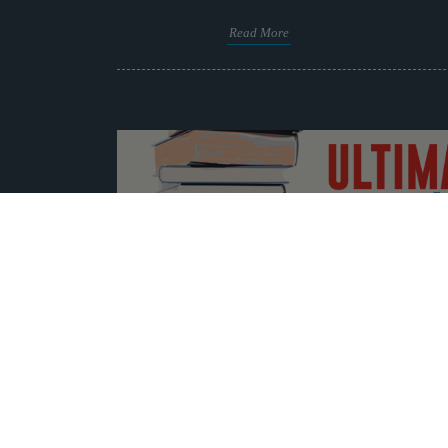
Read More
Avancement du comité de nég
26
doctoral
02, 2024
Aecsspd@gmail.com
/
février 26, 