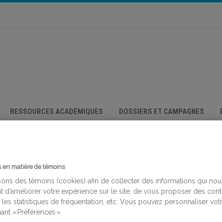
RESSOURCES ACADÉMIQUES
DOSSIERS ET CAMPAGNES
s en matière de témoins
sons des témoins (cookies) afin de collecter des informations qui nou
t d’améliorer votre expérience sur le site, de vous proposer des con
 les statistiques de fréquentation, etc. Vous pouvez personnaliser vot
ant « Préférences ».