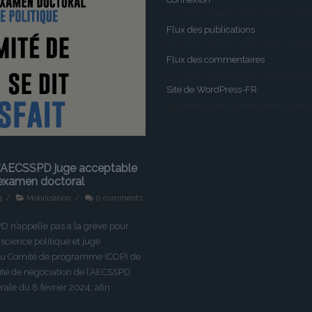
Flux des publications
Flux des commentaires
Site de WordPress-FR
l’AECSSPD juge acceptable
l’examen doctoral
4
/
Mobilisation
/
0 comments
D n’appelle pas à la grève pour
science politique et juge
 au Comité de programme (COP) de
mité de négociation de l’AECSSPD
rale du 8 février 2024, afin