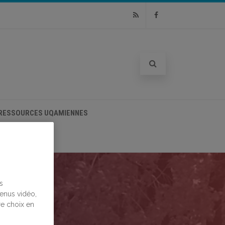
RSS
Facebook
RESSOURCES UQAMIENNES
s
tenus vidéo,
re choix en