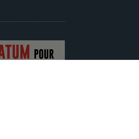
ociation sur l’examen
2024
/
Mobilisation
/
0