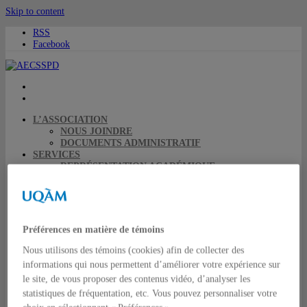
Skip to content
RSS
Facebook
L’ASSOCIATION
NOUS JOINDRE
DOCUMENTS ADMINISTRATIF
SERVICES
REPRÉSENTATION ACADÉMIQUE
BOURSES
SUBVENTIONS
REMBOURSEMENTS DE FRAIS DE COLLOQUE
ÉVÉNEMENTS
RESSOURCES ACADÉMIQUES
Préférences en matière de témoins
EXAMEN DOCTORAL EN SCIENCE POLITIQUE
REPRÉSENTATION ACADÉMIQUE
Nous utilisons des témoins (cookies) afin de collecter des
DOSSIERS ET CAMPAGNES
informations qui nous permettent d’améliorer votre expérience sur
RESSOURCES UQAMIENNES
le site, de vous proposer des contenus vidéo, d’analyser les
COLLOQUE DE L’AECSSPD
statistiques de fréquentation, etc. Vous pouvez personnaliser votre
ACCUEIL