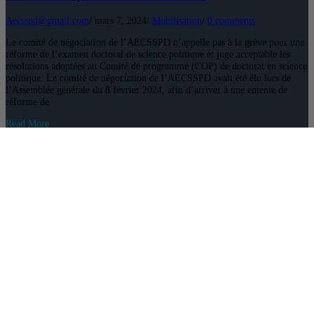
Aecsspd@gmail.com
/
mars 7, 2024
/
Mobilisation
/
0 comments
Le comité de négociation de l’AECSSPD n’appelle pas à la grève pour une
réforme de l’examen doctoral de science politique et juge acceptable les
résolutions adoptées au Comité de programme (COP) de doctorat en science
politique. Le comité de négociation de l’AECSSPD avait été élu lors de
l’Assemblée générale du 8 février 2024, afin d’arriver à une entente de
réforme de
Read More
26
02, 2024
Avancement du comité de négociation sur l’examen doctoral
Aecsspd@gmail.com
/
février 26, 2024
/
Mobilisation
/
0 comments
Réuni-e-s en assemblée générale le 8 février 2024, les membres de
l’Association étudiante des cycles supérieurs en science politique et droit de
l’UQAM (AECSSPD) se sont positionné-e-s en faveur de l’abolition de
l’examen doctoral et ont pris la décision d’imposer un ultimatum à la
direction de programme de doctorat en science politique pour réformer
celui du département de science politique. Faute