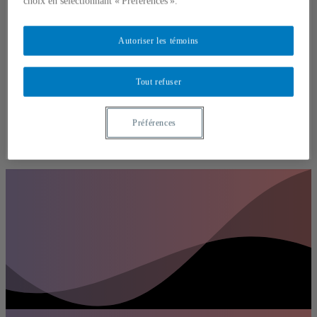
choix en sélectionnant « Préférences ».
COLLOQUE 2025-2026
DOSSIERS ET CAMPAGNES
ÉVÉNEMENTS À VENIR
Autoriser les témoins
L’ASSOCIATION
NOUS JOINDRE
RESSOURCES ACADÉMIQUES
EXAMEN DOCTORAL EN SCIENCE POLITIQUE
Tout refuser
RESSOURCES ET STRUCTURES UQAMIENNE
SERVICES DE L’ASSOCIATION
BOURSES
Préférences
REMBOURSEMENTS DE FRAIS DE COLLOQUE
REPRÉSENTATION ACADÉMIQUE
SUBVENTIONS