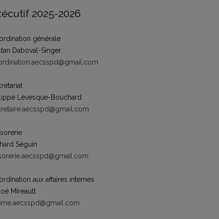
écutif 2025-2026
rdination générale
stan Daboval-Singer
ordination.aecsspd@gmail.com
rétariat
ilippe Lévesque-Bouchard
cretaire.aecsspd@gmail.com
sorerie
hard Séguin
esorerie.aecsspd@gmail.com
rdination aux affaires internes
oé Mireault
terne.aecsspd@gmail.com