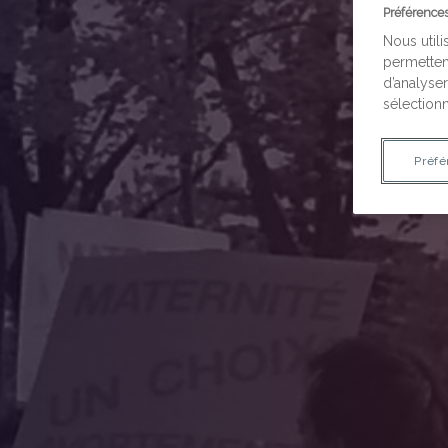
Préférence
Nous utili
permetten
d’analyser
sélectionn
Préfé