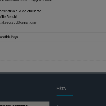
rdination à la vie étudiante
élie Beaulé
cial.aecsspd@gmail.com
are this Page
MÉTA