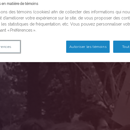
s en matière de témoins
sons des témoins (cookies) afin de collecter des informations qui nou
t d’améliorer votre expérience sur le site, de vous proposer des con
 les statistiques de fréquentation, etc. Vous pouvez personnaliser vot
ant « Préférences ».
rences
Autoriser les témoins
Tout