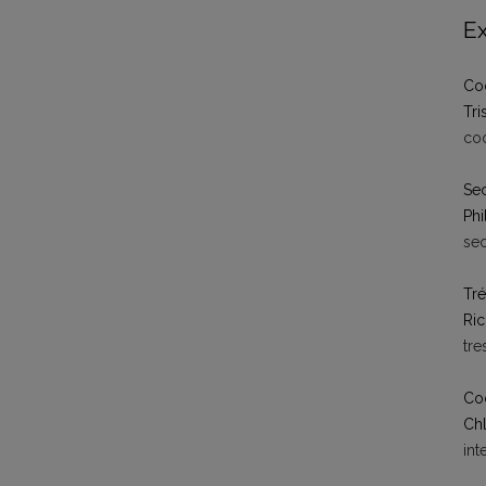
Ex
Coo
Tri
co
Sec
Ph
se
Tré
Ric
tr
Coo
Chl
in