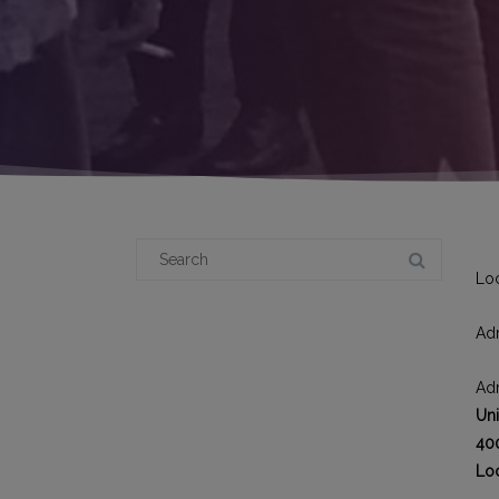
Search
for:
Loc
Adr
Adr
Uni
400
Lo