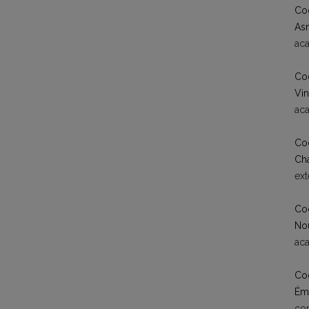
Coo
As
ac
Coo
Vin
ac
Coo
Cha
ex
Coo
No
ac
Co
Émi
co