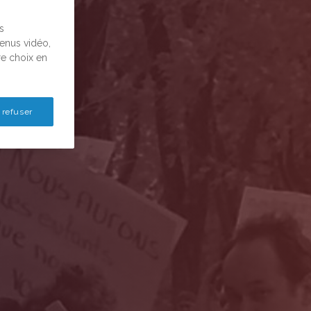
s
tenus vidéo,
re choix en
 refuser