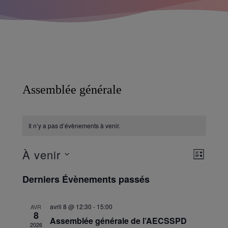
Assemblée générale
Il n’y a pas d’évènements à venir.
Navigatio
À venir
Navigati
LISTE
par
de
Sélectionnez
Derniers Évènements passés
une
consultati
vues
date.
Évèneme
avril 8 @ 12:30
-
15:00
AVR
8
Assemblée générale de l’AECSSPD
2026