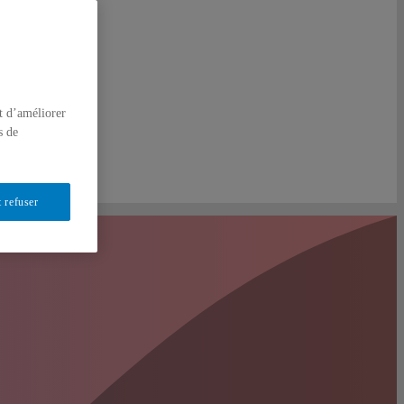
t d’améliorer
s de
 refuser