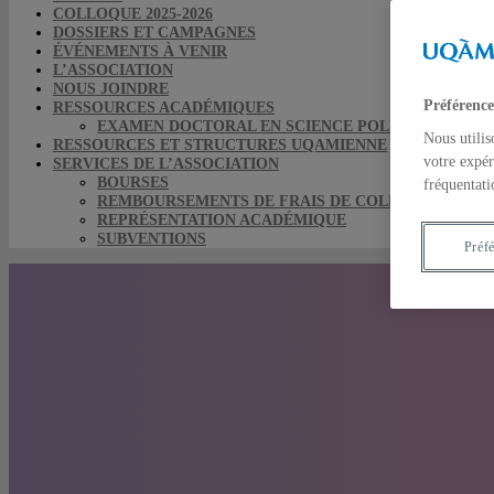
COLLOQUE 2025-2026
DOSSIERS ET CAMPAGNES
ÉVÉNEMENTS À VENIR
L’ASSOCIATION
NOUS JOINDRE
Préférence
RESSOURCES ACADÉMIQUES
EXAMEN DOCTORAL EN SCIENCE POLITIQUE
Nous utilis
RESSOURCES ET STRUCTURES UQAMIENNE
votre expér
SERVICES DE L’ASSOCIATION
BOURSES
fréquentati
REMBOURSEMENTS DE FRAIS DE COLLOQUE
REPRÉSENTATION ACADÉMIQUE
SUBVENTIONS
Préf