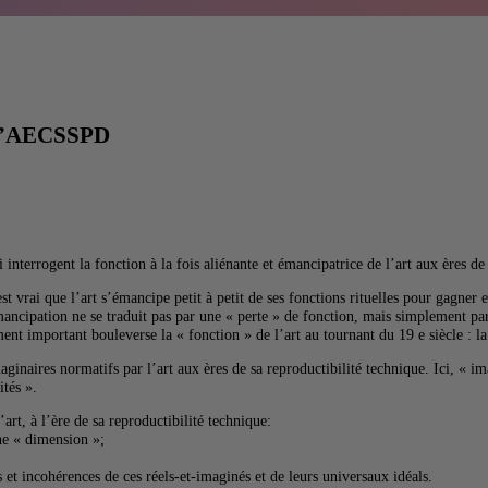
e l’AECSSPD
nterrogent la fonction à la fois aliénante et émancipatrice de l’art aux ères de 
est vrai que l’art s’émancipe petit à petit de ses fonctions rituelles pour gagn
ncipation ne se traduit pas par une « perte » de fonction, mais simplement par
nt important bouleverse la « fonction » de l’art au tournant du 19 e siècle : la
aginaires normatifs par l’art aux ères de sa reproductibilité technique. Ici, «
ités ».
art, à l’ère de sa reproductibilité technique:
ine « dimension »;
 et incohérences de ces réels-et-imaginés et de leurs universaux idéals.