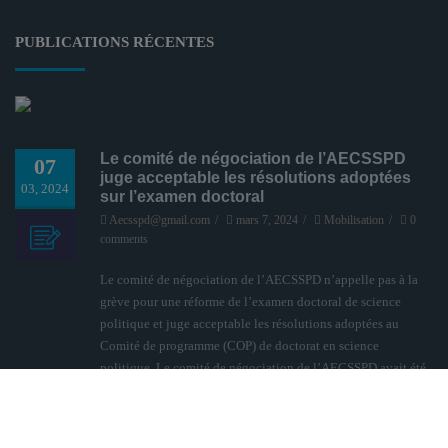
PUBLICATIONS RÉCENTES
Le comité de négociation de l’AECSSPD
07
juge acceptable les résolutions adoptées
03, 2024
sur l’examen doctoral
Aecsspd@gmail.com
/
mars 7, 2024
/
Mobilisation
/
0
comments
Le comité de négociation de l’AECSSPD n’appelle pas à la
grève pour une réforme de l’examen doctoral de science
politique et juge acceptable les résolutions adoptées au
Comité de programme (COP) de doctorat en science
politique. Le comité de négociation de l’AECSSPD avait été
élu lors de l’Assemblée générale du 8 février 2024, afin
d’arriver à une entente de réforme de