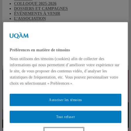
COLLOQUE 2025-2026
DOSSIERS ET CAMPAGNES
ÉVÉNEMENTS À VENIR
L’ASSOCIATION
NOUS JOINDRE
RESSOURCES ACADÉMIQUES
EXAMEN DOCTORAL EN SCIENCE POLITIQUE
RESSOURCES ET STRUCTURES UQAMIENNE
SERVICES DE L’ASSOCIATION
BOURSES
Préférences en matière de témoins
REMBOURSEMENTS DE FRAIS DE COLLOQUE
REPRÉSENTATION ACADÉMIQUE
Nous utilisons des témoins (cookies) afin de collecter des
SUBVENTIONS
informations qui nous permettent d’améliorer votre expérience sur
le site, de vous proposer des contenus vidéo, d’analyser les
statistiques de fréquentation, etc. Vous pouvez personnaliser votre
choix en sélectionnant « Préférences ».
Autoriser les témoins
Tout refuser