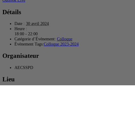
Outlook Live
Détails
Date :
30 avril 2024
Heure :
18:00 - 22:00
Catégorie d’Évènement:
Colloque
Évènement Tags:
Colloque 2023-2024
Organisateur
AECSSPD
Lieu
Salle des boiseries (J-2805)
405 rue Sainte-Catherine Est
Montréal
,
Québec
H2L 2C4
Canada
+ Google Map
Voir Lieu site web