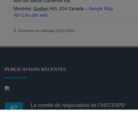
405 rue Sainte-Catherine Est
Montréal
,
Québec
H2L 2C4
Canada
+ Google Map
Voir Lieu site web
Ouverture du colloque 2023-2024
PUBLICATIONS RÉCENTES
Le comité de négociation de l’AECSSPD
07
juge acceptable les résolutions adoptées
03, 2024
sur l’examen doctoral
Aecsspd@gmail.com
/
mars 7, 2024
/
Mobilisation
/
0
comments