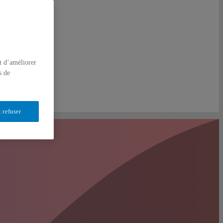
t d’améliorer
s de
 refuser