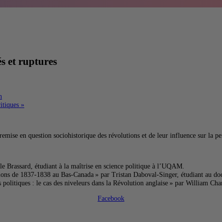
és et ruptures
n
ritiques
»
e remise en question sociohistorique des révolutions et de leur influence sur la 
e Brassard, étudiant à la maîtrise en science politique à l’UQAM.
llions de 1837-1838 au Bas-Canada
» par
Tristan Daboval-Singer
, étudiant au d
politiques : le cas des niveleurs dans la Révolution anglaise
» par
William Cha
Facebook