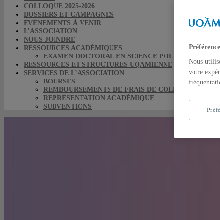
COLLOQUE 2025-2026
DOSSIERS ET CAMPAGNES
ÉVÉNEMENTS À VENIR
L’ASSOCIATION
NOUS JOINDRE
Préférence
RESSOURCES ACADÉMIQUES
EXAMEN DOCTORAL EN SCIENCE POLITIQUE
Nous utilis
RESSOURCES ET STRUCTURES UQAMIENNE
votre expér
SERVICES DE L’ASSOCIATION
BOURSES
fréquentati
REMBOURSEMENTS DE FRAIS DE COLLOQUE
REPRÉSENTATION ACADÉMIQUE
SUBVENTIONS
Préf